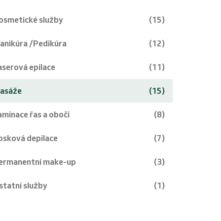
osmetické služby
(15)
anikúra /Pedikúra
(12)
aserová epilace
(11)
asáže
(15)
aminace řas a obočí
(8)
osková depilace
(7)
ermanentní make-up
(3)
statní služby
(1)