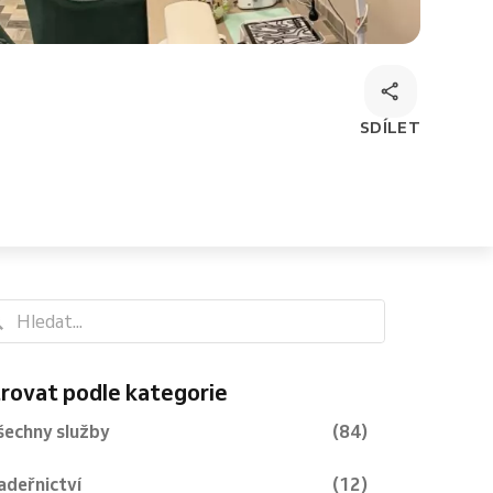
SDÍLET
trovat podle kategorie
šechny služby
(84)
adeřnictví
(12)