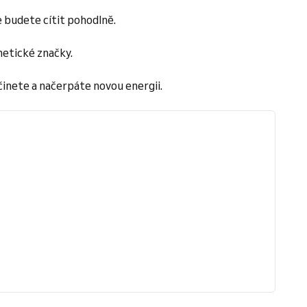
e budete cítit pohodlně.
etické značky.​
činete a načerpáte novou energii.