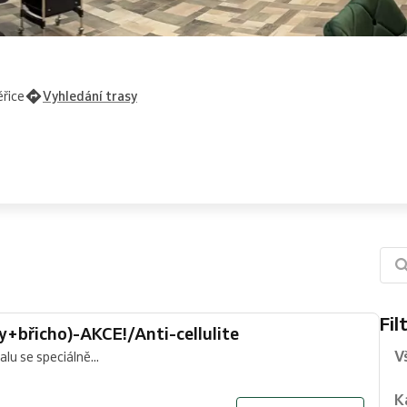
řice
Vyhledání trasy
Fil
y+břicho)-AKCE!/Anti-cellulite
V
lu se speciálně...
K