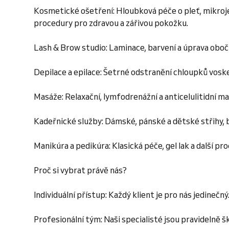
Kosmetické ošetření: Hloubková péče o pleť, mikroje
procedury pro zdravou a zářivou pokožku.
Lash & Brow studio: Laminace, barvení a úprava obočí
Depilace a epilace: Šetrné odstranění chloupků vos
Masáže: Relaxační, lymfodrenážní a anticelulitidní mas
Kadeřnické služby: Dámské, pánské a dětské střihy, ba
Manikúra a pedikúra: Klasická péče, gel lak a další pr
Proč si vybrat právě nás?
Individuální přístup: Každý klient je pro nás jedinečný
Profesionální tým: Naši specialisté jsou pravidelně šk