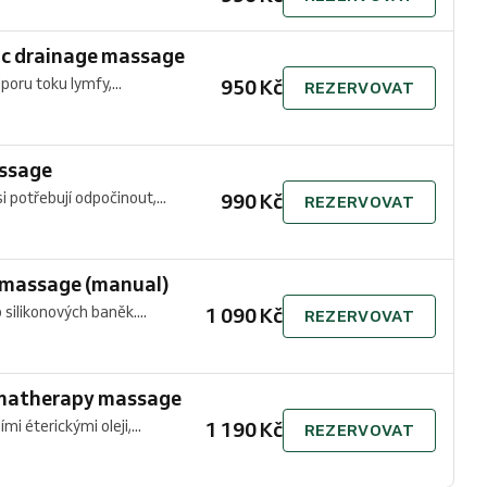
c drainage massage
ru toku lymfy,...
950 Kč
REZERVOVAT
assage
i potřebují odpočinout,...
990 Kč
REZERVOVAT
 massage (manual)
silikonových baněk....
1 090 Kč
REZERVOVAT
matherapy massage
 éterickými oleji,...
1 190 Kč
REZERVOVAT