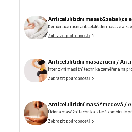
Anticelulitidní masáž&zábal(celé
Kombinace ruční anticelulitidní masáže a zába
Zobrazit podrobnosti
Anticelulitidní masáž ruční / Ant
Intenzivní masážní technika zaměřená na prob
Zobrazit podrobnosti
Anticelulitidní masáž medová / A
Účinná masážní technika, která kombinuje přír
Zobrazit podrobnosti