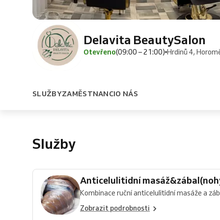
Delavita BeautySalon
Otevřeno
(09:00 – 21:00)
Hrdinů 4, Horomě
SLUŽBY
ZAMĚSTNANCI
O NÁS
Služby
Anticelulitidní masáž&zábal(noh
Kombinace ruční anticelulitidní masáže a zába
Zobrazit podrobnosti