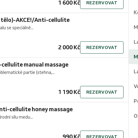
1 600 Kč
REZERVOVAT
K
 tělo)-AKCE!/Anti-cellulite
M
lu se speciálně...
L
2 000 Kč
REZERVOVAT
M
i-cellulite manual massage
L
lematické partie (stehna,...
V
1 190 Kč
REZERVOVAT
P
nti-cellulite honey massage
O
odní sílu medu...
990 Kč
REZERVOVAT