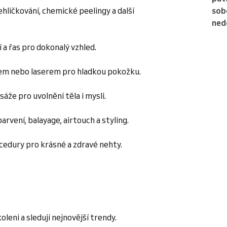
hličkování, chemické peelingy a další
sob
ned
 a řas pro dokonalý vzhled.
kem nebo laserem pro hladkou pokožku.
áže pro uvolnění těla i mysli.
rvení, balayage, airtouch a styling.
ocedury pro krásné a zdravé nehty.​
.
oleni a sledují nejnovější trendy.