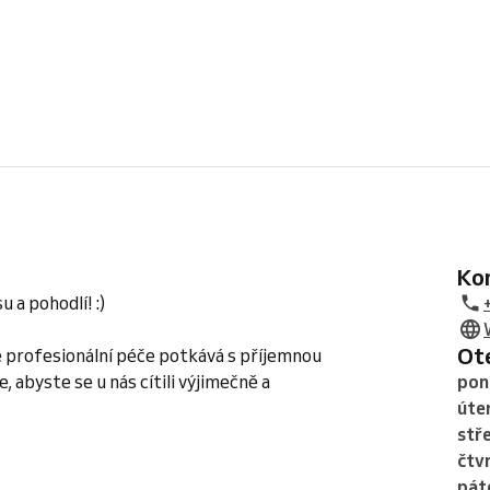
K
a pohodlí! :)
O
se profesionální péče potkává s příjemnou
 abyste se u nás cítili výjimečně a
pon
úte
stř
čtv
pát