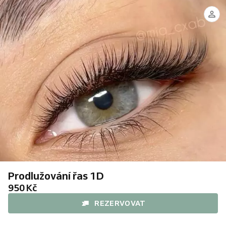
Angelina
rasy
Prodlužování řas 1D
950 Kč
REZERVOVAT